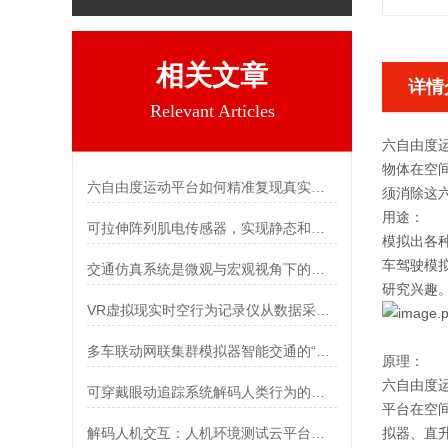
相关文章
详情
Relevant Articles
六自由度
物体在空
六自由度运动平台如何精准复现真实运动
须消除这
用途
：
可拉伸阵列肌电传感器，实现静态和动态手势识别
模拟出各
车驾驶模
交通仿真系统是微观与宏观视角下的智能演进双轨
研究兴趣
VR虚拟现实时空行为记录仪从数据采集到深度洞察的全流程指南
多车联动网联集群模拟器智能交通的“数字演练场”
原理：
六自由度
可穿戴眼动追踪系统解码人类行为的智能新视界
平台在空
解码人机交互：人机环境测试云平台的科研新范式
拟器、直