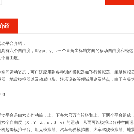
介绍
运动平台
介绍：
间具有六个自由度，即沿x、y、z三个直角坐标轴方向的移动自由度和绕这
六个自由度。
种空间运动姿态，可广泛应用到各种训练模拟器如飞行模拟器、舰艇模拟
拟器、地震模拟器以及动感电影、娱乐设备等领域用途及特点，由于有极
。
运动平台
是由六支作动筒，上、下各六只万向铰链和上、下两个平台组成
间六个自由度（X，Y，Z，α，β，γ）的运动，从而可以模拟出各种空间
升机起降模拟平台、坦克模拟器、汽车驾驶模拟器、火车驾驶模拟器、地