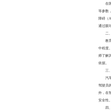
在医疗
等参数
障碍（
通过眼
二、教
教育领
中程度
师了解
依据。
三、智
汽车行
驾驶员
外，在
安全性
四、人