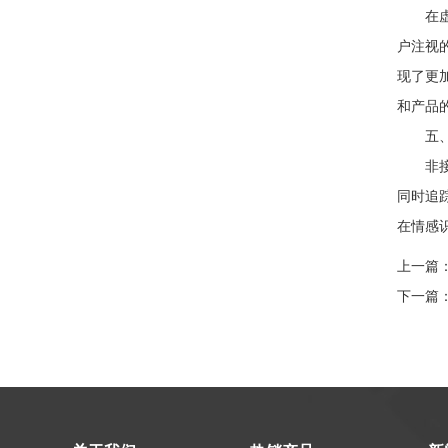
在虚拟
户注视
现了更
和产品
五、技
非接触
同时追
在情感
上一篇
下一篇